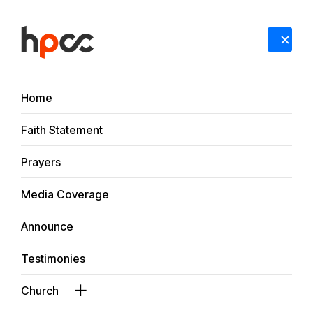
Sign In
RECENT UPDATES
从2022年5月29日主日信息看锡安教会奉献原则：金
Home
明日牧师鼓励兄弟教会的弟兄姐妹支持自己的教会
#Media Coverage
#Prayers
#Announce
#Testimonies
#Fai
Faith Statement
Prayers
HPCC
Prayer All
SHARE
Media Coverage
Announce
P
r
a
y
e
r
A
l
l
T
o
g
e
t
h
e
r
Testimonies
Church
Pray for
王聪 牧师