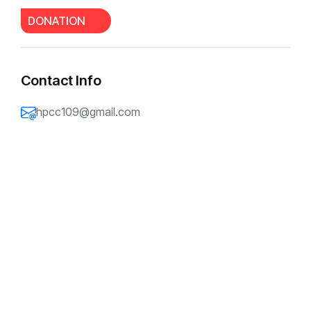
DONATION
慈爱的天父，我们将王聪牧师一家交托在祢恩典的
手中。主啊，你知道案件推进中的每一个细节。求
祢亲自掌权，引导案件的发展，使真相显明，愿祢
按着祢美善的旨意开道路。我们特别为王聪牧师的
Contact Info
孩子祷告。主啊，祢知道孩子近日身体的不适，求
祢亲自医治、保守，赐下健康。求祢安慰孩子幼小
hpcc109@gmail.com
的心，在想念妈妈、经历分离的日子里，用祢的爱
环绕他，使他不被忧伤和惧怕压倒，反而在祢的看
顾中得着平安。主啊，也求祢纪念王聪牧师的丈
夫。在等待和承担家庭重担的过程中，求祢坚固他
的信心，赐他忍耐与智慧，使他不因环境艰难而灰
心，仍然相信祢掌管一切，祢的恩典每天够用。愿
祢亲自托住这个家庭，在等待中仍有盼望，直到祢
带来再次团聚的日子。奉主耶稣基督得胜的名祷
告，阿们。
同心祷告