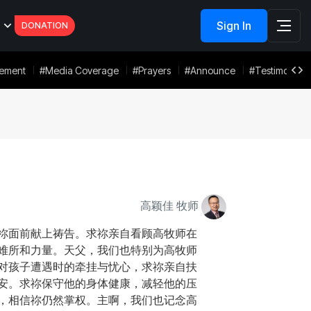
Sign In
DONATION
tement
#Media Coverage
#Prayers
#Announce
#Testimonies
高颖佳 牧师
祢面前献上祷告。求祢亲自看顾高牧师在
难所和力量。天父，我们也特别为高牧师
对孩子遭遇时的牵挂与忧心，求祢亲自扶
安。求祢保守他的身体健康，减轻他的压
，相信祢仍然掌权。主啊，我们也记念高