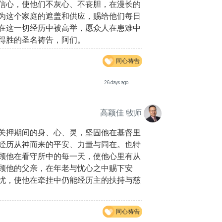
信心，使他们不灰心、不丧胆，在漫长的
为这个家庭的遮盖和供应，赐给他们每日
在这一切经历中被高举，愿众人在患难中
得胜的圣名祷告，阿们。
同心祷告
26 days ago
高颖佳 牧师
关押期间的身、心、灵，坚固他在基督里
经历从神而来的平安、力量与同在。也特
顾他在看守所中的每一天，使他心里有从
顾他的父亲，在年老与忧心之中赐下安
忧，使他在牵挂中仍能经历主的扶持与慈
同心祷告