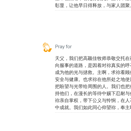
彰显，让他早日得释放，与家人团聚
Pray for
天父，我们把高颖佳牧师恭敬交托在
向服事的道路，是因着对祢真实的呼
成为他的光与拯救。主啊，求祢看顾
安全与健康。也求祢在他所处之地使
把盼望与光带给周围的人。我们也把
持他们，在漫长的等待中赐下忍耐与
祢亲自掌权，带下公义与怜悯，在人
中成就。我们如此同心仰望祢，奉主