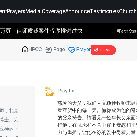
ent
Prayers
Media Coverage
Announce
Testimonies
Church
逾6万页 律师质疑案件程序推进过快
dia Coverage
#Prayers
#Announce
#Testimonies
#Faith Sta
HPCC
Page
Prayer
SHARE
Pray for
慈爱的天父，我们为高颖佳牧师来到
看守所中的每一天。愿祢成为他的避
师，北京
的父亲祷告。祢看见一位年长父亲面
博士。完
持他，在忧虑和不舍中赐下安慰和平
应神的呼
力与重担，让他在祢的爱中得着力量