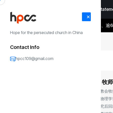
Home
Faith Statem
锡安109教案卷宗高达331卷、
RECENT UPDATES
#Faith Statement
#Me
Hope for the persecuted church in China
Contact Info
hpcc109@gmail.com
高
颖
佳
牧
师
中国锡安教会牧
大学理论物理学
成学术研究后回