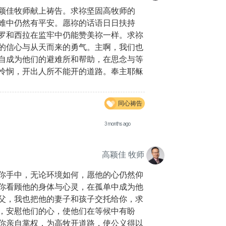
颖佳牧师献上祷告。求祢坚固高牧师的
难中仍然有平安。愿祢的话语日日扶持
罗和西拉在监牢中仍能赞美祢一样。求祢
的信心与从天而来的勇气。主啊，我们也
自成为他们的避难所和帮助，在思念与等
怜悯，开出人所不能开的道路。奉主耶稣
同心祷告
3 months ago
高颖佳 牧师
你手中，无论环境如何，愿他的心仍然仰
你看顾他的身体与心灵，在孤单中成为他
父，我也把他的妻子和孩子交托给你，求
，安慰他们的心，使他们在等候中有盼
你亲自掌权，为高牧开道路，使公义得以