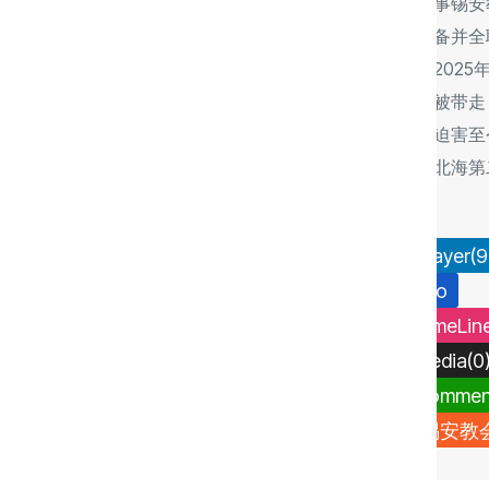
召委身服事锡安
受神学装备并全
安教会。2025年
日在北京被带走
遭受宗教迫害至
被关押在北海第
所。
Prayer(9
Info
TimeLine
Media(0
Comment
锡安教