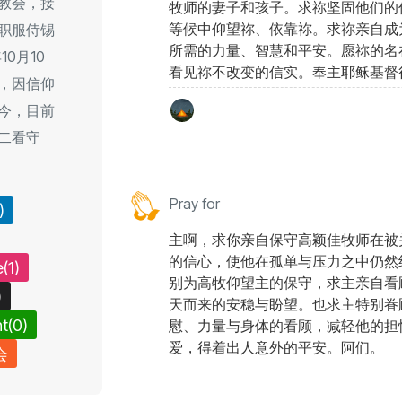
教会，接
牧师的妻子和孩子。求祢坚固他们的
等候中仰望祢、依靠祢。求祢亲自成
职服侍锡
所需的力量、智慧和平安。愿祢的名
10月10
看见祢不改变的信实。奉主耶稣基督
，因信仰
今，目前
二看守
Pray for
)
主啊，求你亲自保守高颖佳牧师在被
的信心，使他在孤单与压力之中仍然
(1)
别为高牧仰望主的保守，求主亲自看
)
天而来的安稳与盼望。也求主特别眷
(0)
慰、力量与身体的看顾，减轻他的担
爱，得着出人意外的平安。阿们。
会