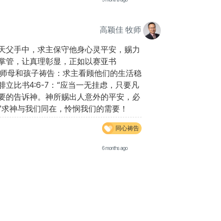
高颖佳 牧师
天父手中，求主保守他身心灵平安，赐力
掌管，让真理彰显，正如以赛亚书
”为师母和孩子祷告：求主看顾他们的生活稳
立比书4:6-7：“应当一无挂虑，只要凡
要的告诉神。神所赐出人意外的平安，必
”求神与我们同在，怜悯我们的需要！
同心祷告
6 months ago