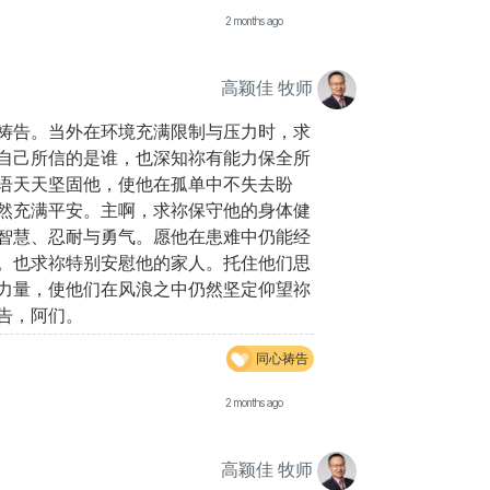
2 months ago
高颖佳 牧师
祷告。当外在环境充满限制与压力时，求
自己所信的是谁，也深知祢有能力保全所
语天天坚固他，使他在孤单中不失去盼
然充满平安。主啊，求祢保守他的身体健
智慧、忍耐与勇气。愿他在患难中仍能经
。也求祢特别安慰他的家人。托住他们思
力量，使他们在风浪之中仍然坚定仰望祢
告，阿们。
同心祷告
2 months ago
高颖佳 牧师