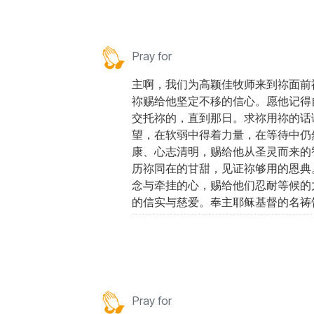
Pray for
主啊，我们为高颖佳牧师来到祢面前
祢赐给他坚定不移的信心。愿他记得
交托祢的，直到那日。求祢用祢的话
望，在软弱中得着力量，在等待中仍
康、心志清明，赐给他从圣灵而来的
历祢同在的甘甜，见证祢够用的恩典
念与牵挂的心，赐给他们忍耐等候的
的信实与慈爱。奉主耶稣基督的名祷
Pray for