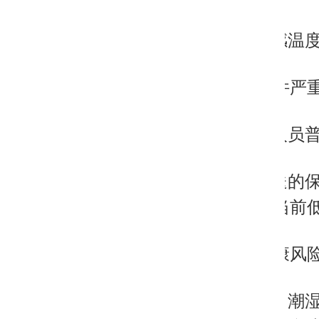
内。
○ 监室体感温
2. 御寒条件严
○ 被羁押人员
○ 家属寄送
难以抵御当前
3. 身体健康风
○ 在寒冷、