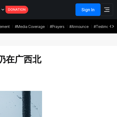
Sign In
DONATION
overage
#Prayers
#Announce
#Testimonies
#Faith Statement
仍在广西北