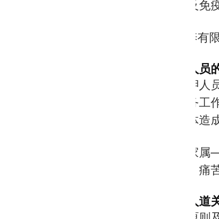
病、关节及免
○ 饮食营养
三、涉及人员
上述被羁押人
与社会服务工
及信仰群体造
同时，其家属
巨大焦虑、痛
四、紧急人道