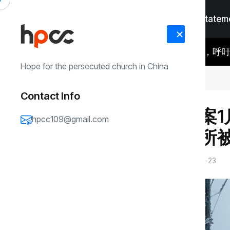
Home
Faith Statem
汪中长老父亲病危正在抢救，呼吁北
RECENT
#Faith Statement
#Media Coverage
#
从2022年5月29日主日信息看锡安
UPDATES
Hope for the persecuted church in China
弟兄姐妹支持自己的教会
Contact Info
锡安教案1
hpcc109@gmail.com
海看守所被
锡安山
2026-01-23