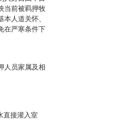
制人身自由，目
映当前被羁押牧
基本人道关怀、
免在严寒条件下
押人员家属及相
水直接灌入室