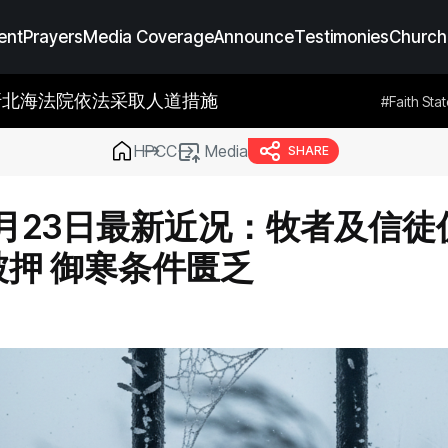
ent
Prayers
Media Coverage
Announce
Testimonies
Church
海法院依法采取人道措施
Prayers
#Announce
#Testimonies
#Faith Statement
#Media C
教会奉献原则：金明日牧师鼓励兄弟教会的
HPCC
Media
SHARE
月23日最新近况：牧者及信徒
押 御寒条件匮乏