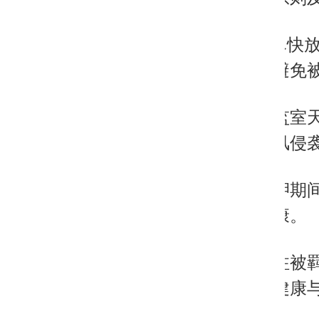
基于人道原则
1. 允许并尽
暖服装，避免
2. 尽快为监
持续性寒风侵
3. 改善羁押
本身体健康。
4. 充分关注
不可逆的健康