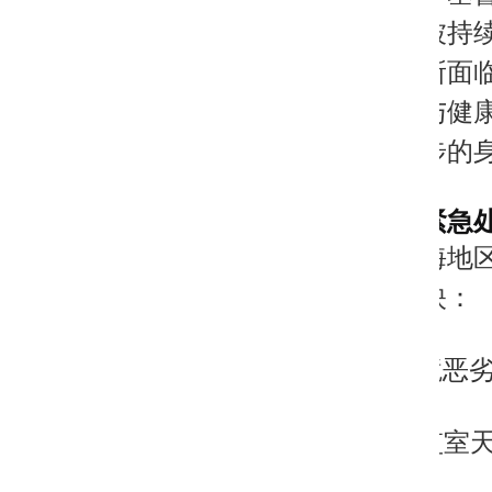
他们因持守基
前仍处于被持
者及同工所面
生命尊严与健
造成进一步的
二、当前紧急
近期，北海地
关渠道反映：
1. 羁押环境恶
○ 看守所监