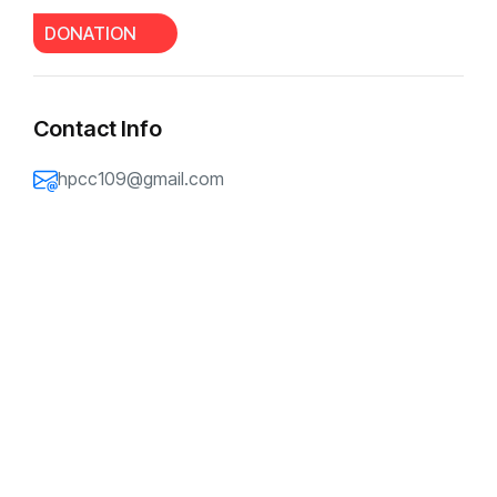
DONATION
Contact Info
hpcc109@gmail.com
6月1日是锡安教会同工刘江弟兄的生
日。自2025年10月9日锡安教案发生以
来，这是他在看守所度过的第一个生
日。
虽然无法与他见面，也无法亲口向他说
一句“生日快乐”，但今天仍有几位弟兄
姐妹聚在看守所外面，一起为他献上祷