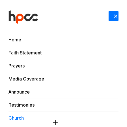
Sign In
RECENT UPDATES
锡安教案：八位被羁押牧师家属联合呼吁——请依法
Home
办案，保障公正审判
#Faith Statement
#Media Coverage
#Prayers
#Announce
#
Faith Statement
HPCC
Media
SHARE
Prayers
Media Coverage
杯子弟兄，祝你生日快乐
Announce
锡安山
2026-06-01
Testimonies
Church