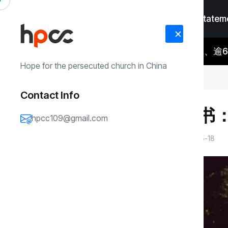
Home
Faith Statem
RECENT
锡安109教案卷宗高达331卷、
#Faith Statement
#Media Cover
UPDATES
Hope for the persecuted church in China
锡安教案最新进展： 当“法律”变成速成剧本 在公检法的眼里，法律到底是什么？
Contact Info
锡安家书
hpcc109@gmail.com
锡安山
2026-05-18