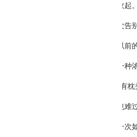
一件件被收起
像是一次次告
告诉自己以前
那一刻，一种
连“人子没有枕
我沮丧，也难
这是我第一次