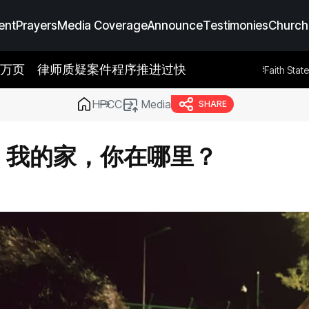
ent
Prayers
Media Coverage
Announce
Testimonies
Church
逾6万页 律师质疑案件程序推进过快
age
#Prayers
#Announce
#Testimonies
#Faith Statement
#M
HPCC
Media
SHARE
：我的家，你在哪里？