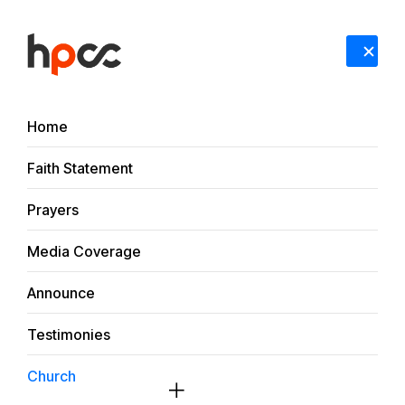
Sign In
RECENT UPDATES
王聪牧师家属披露更多被抓细节：质疑办案程序违
Home
法，呼吁依法纠正确保公正审理
#Faith Statement
#Media Coverage
#Prayers
#Announce
#
Faith Statement
HPCC
Media
SHARE
Prayers
Media Coverage
锡安见证：给金明日牧师的一封信
Announce
锡安山
2026-05-04
Testimonies
Church