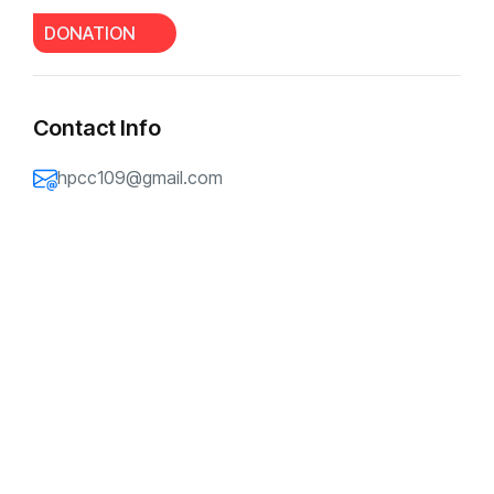
DONATION
Contact Info
hpcc109@gmail.com
金明日牧师：
您好！我是一个平信徒，我叫贾艳芳。
在清晨甘露这个网络平台上，我经常听
您的讲道，在我心中您永远是那位和蔼
可亲的牧者。清晨甘露这个平台，是受
圣灵大大恩膏的网络平台，有好几次的
异象我都是在听清晨甘露的时候领受